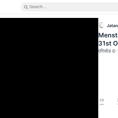
Jatan
Menstr
31st 
एपिसोड 6: 
26
Mon