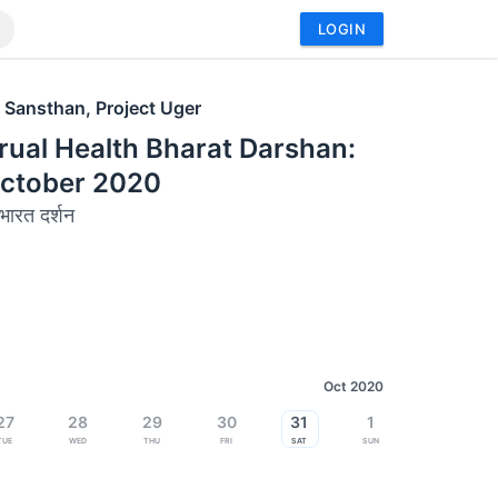
LOGIN
 Sansthan, Project Uger
ual Health Bharat Darshan:
October 2020
भारत दर्शन
Oct 2020
27
28
29
30
31
1
Tue
Wed
Thu
Fri
Sat
Sun